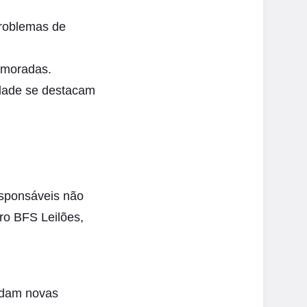
roblemas de
rimoradas.
dade se destacam
esponsáveis não
ro BFS Leilões,
ordam novas