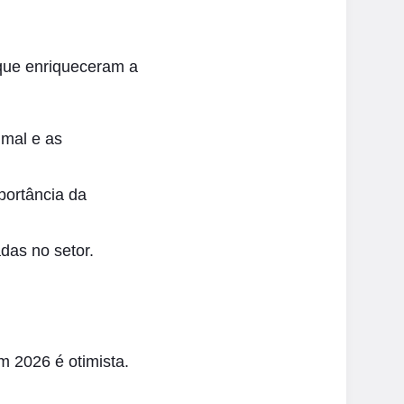
 que enriqueceram a
imal e as
portância da
das no setor.
m 2026 é otimista.