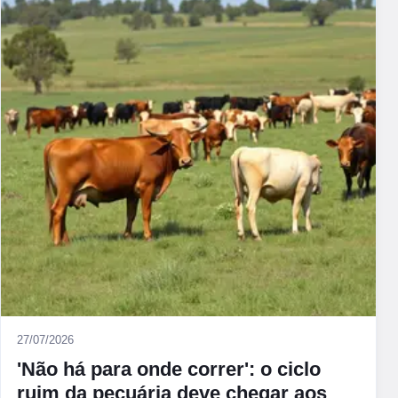
27/07/2026
'Não há para onde correr': o ciclo
ruim da pecuária deve chegar aos