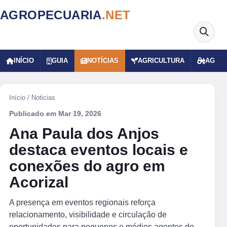
AGROPECUARIA
.NET
INÍCIO
GUIA
NOTÍCIAS
AGRICULTURA
AGRO
Início
/
Noticias
Publicado em
Mar 19, 2026
Ana Paula dos Anjos
destaca eventos locais e
conexões do agro em
Acorizal
A presença em eventos regionais reforça
relacionamento, visibilidade e circulação de
oportunidades para pequenos e médios agentes do