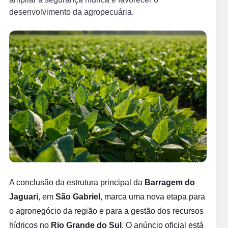
desenvolvimento da agropecuária.
A conclusão da estrutura principal da
Barragem do
Jaguari
, em
São Gabriel
, marca uma nova etapa para
o agronegócio da região e para a gestão dos recursos
hídricos no
Rio Grande do Sul
. O anúncio oficial está