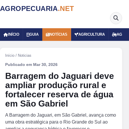
AGROPECUARIA
.NET
INÍCIO
GUIA
NOTÍCIAS
AGRICULTURA
AGRO
Início
/
Noticias
Publicado em
Mar 30, 2026
Barragem do Jaguari deve
ampliar produção rural e
fortalecer reserva de água
em São Gabriel
A Barragem do Jaguari, em São Gabriel, avança como
uma obra estratégica para o Rio Grande do Sul ao
ampliar a segurança hídrica e favorecer o