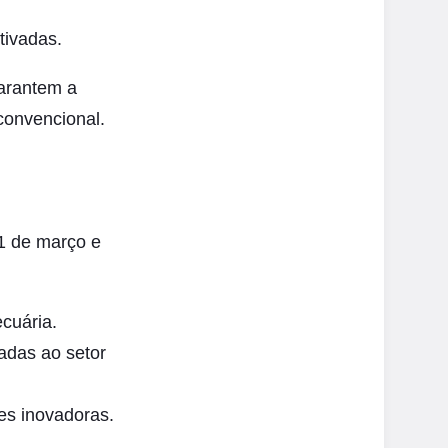
tivadas.
arantem a
convencional.
31 de março e
ecuária.
adas ao setor
es inovadoras.