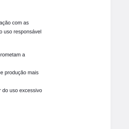
upação com as
 o uso responsável
mprometam a
de produção mais
r do uso excessivo